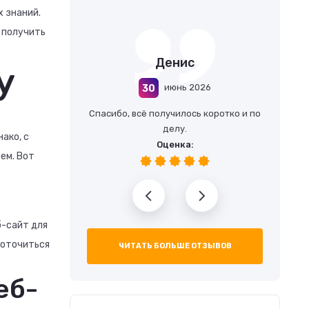
 знаний.
 получить
Денис
у
июнь 2026
30
Спасибо, всё получилось коротко и по
делу.
ако, с
Оценка:
ем. Вот
б-сайт для
доточиться
ЧИТАТЬ БОЛЬШЕ ОТЗЫВОВ
еб-