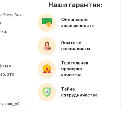
Наши гарантии:
Press, Wix
Финансовая
я
защищенность
тки.
Опытные
специалисты
Тщательная
ифты и
проверка
ер, это
качества
Тайна
сотрудничества
ля каждой