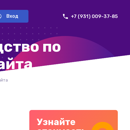
+7 (931) 009-37-85
Вход
дство по
айта
айта
Узнайте