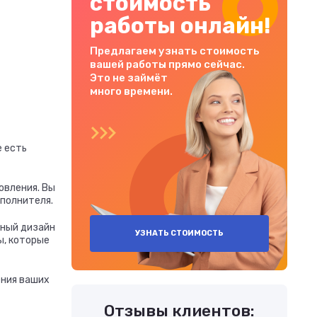
стоимость
работы онлайн!
Предлагаем узнать стоимость
вашей работы прямо сейчас.
Это не займёт
много времени.
е есть
овления. Вы
сполнителя.
ьный дизайн
УЗНАТЬ СТОИМОСТЬ
ы, которые
ения ваших
Отзывы клиентов: