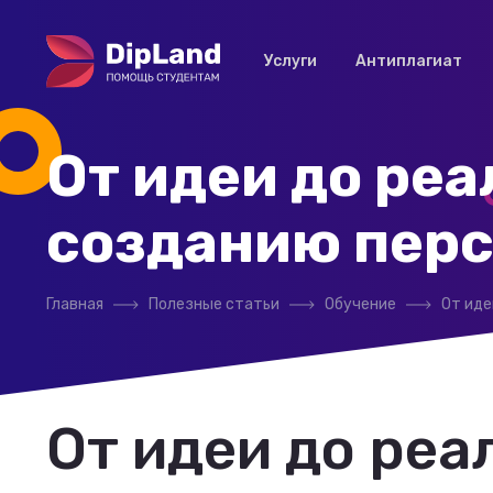
Услуги
Антиплагиат
От идеи до реа
созданию перс
Главная
Полезные статьи
Обучение
От иде
От идеи до реа