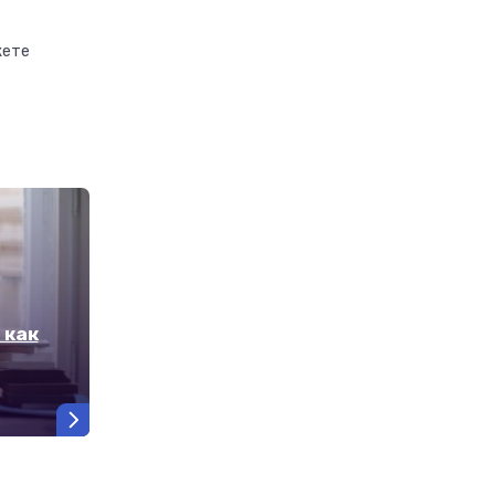
жете
 как
Самые престижные университеты 
что учитывать при выборе
12 февраля 2025