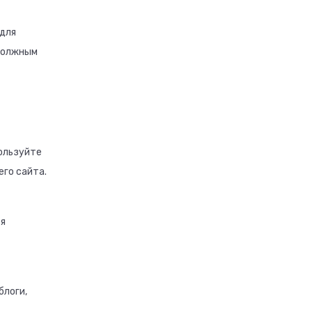
 для
 должным
пользуйте
его сайта.
ся
блоги,