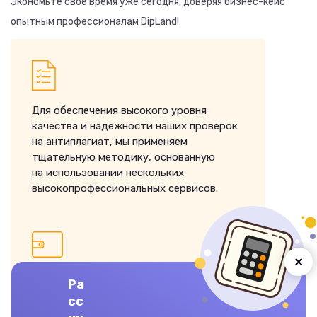
Экономьте свое время уже сегодня, доверяя бизнес-кейс
опытным профессионалам DipLand!
Для обеспечения высокого уровня
качества и надежности наших проверок
на антиплагиат, мы применяем
тщательную методику, основанную
на использовании нескольких
высокопрофессиональных сервисов.
×
Широкий выбор удобных вариантов
Ра
оплаты, которые сделают ваше
сс
сотрудничество с нами максимально