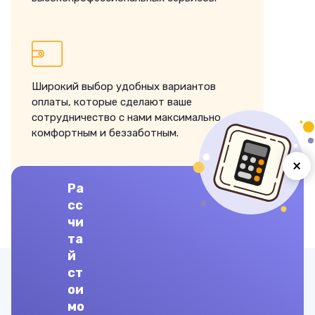
Широкий выбор удобных вариантов
оплаты, которые сделают ваше
сотрудничество с нами максимально
комфортным и беззаботным.
×
Ра
сс
ЗАКАЗАТЬ ВЫПОЛНЕНИЕ
чи
та
й
ст
Другие предметы
ои
мо