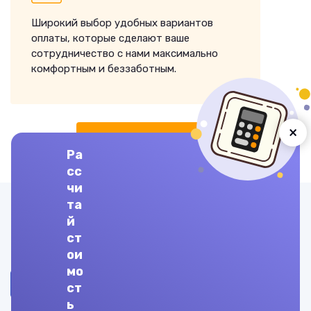
Широкий выбор удобных вариантов
оплаты, которые сделают ваше
сотрудничество с нами максимально
комфортным и беззаботным.
×
ЗАКАЗАТЬ ВЫПОЛНЕНИЕ
Ра
сс
чи
та
Другие предметы
й
ст
Вагоны и вагонное хозяйство
ои
мо
Вакуумная и плазменная технологии в электронике
ст
ь