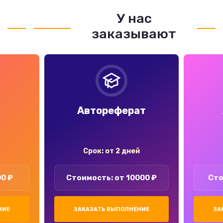
У нас
заказывают
Автореферат
Срок: от 2 дней
00 ₽
Стоимость: от 10000 ₽
Сто
НИЕ
ЗАКАЗАТЬ ВЫПОЛНЕНИЕ
ЗА