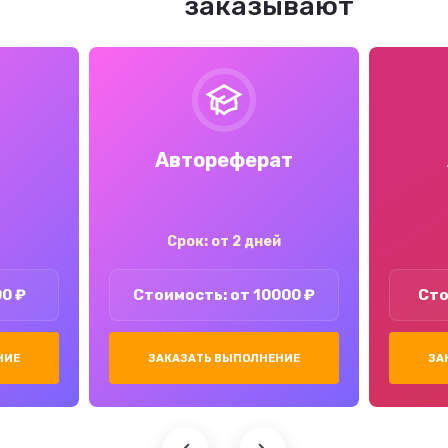
заказывают
Автореферат
Срок: от 2 дней
00 ₽
Стоимость: от 10000 ₽
Сто
НИЕ
ЗАКАЗАТЬ ВЫПОЛНЕНИЕ
ЗА