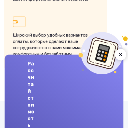
Широкий выбор удобных вариантов
оплаты, которые сделают ваше
сотрудничество с нами максимально
×
комфортным и беззаботным.
Ра
сс
чи
та
ЗАКАЗАТЬ ВЫПОЛНЕНИЕ
й
ст
ои
Другие предметы
мо
ст
ь