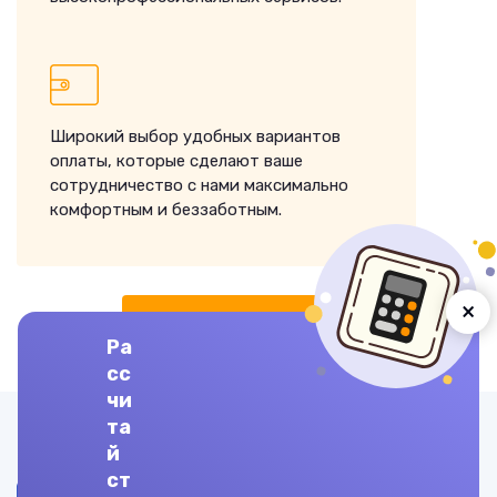
Широкий выбор удобных вариантов
оплаты, которые сделают ваше
сотрудничество с нами максимально
комфортным и беззаботным.
×
ЗАКАЗАТЬ ВЫПОЛНЕНИЕ
Ра
сс
чи
та
Другие предметы
й
ст