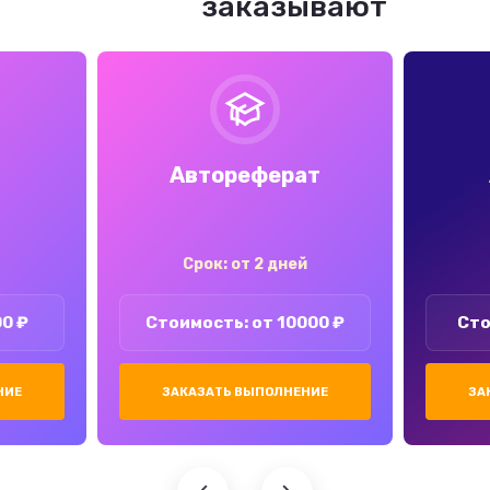
заказывают
Автореферат
Срок: от 2 дней
00 ₽
Стоимость: от 10000 ₽
Сто
НИЕ
ЗАКАЗАТЬ ВЫПОЛНЕНИЕ
ЗА