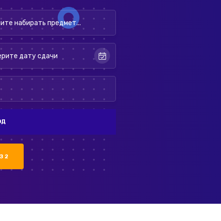
ОД
З 2