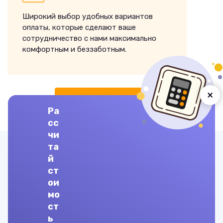
Широкий выбор удобных вариантов
оплаты, которые сделают ваше
сотрудничество с нами максимально
комфортным и беззаботным.
×
ЗАКАЗАТЬ ВЫПОЛНЕНИЕ
Ра
сс
чи
та
Другие предметы
й
ст
Дискретная математика
ои
мо
Дискретные математические модели
ст
ь