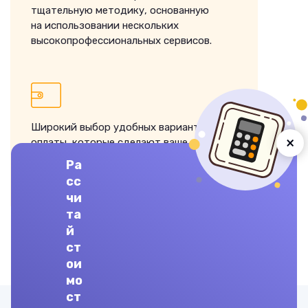
тщательную методику, основанную
на использовании нескольких
высокопрофессиональных сервисов.
Широкий выбор удобных вариантов
×
оплаты, которые сделают ваше
сотрудничество с нами максимально
Ра
комфортным и беззаботным.
сс
чи
та
й
ЗАКАЗАТЬ ВЫПОЛНЕНИЕ
ст
ои
мо
ст