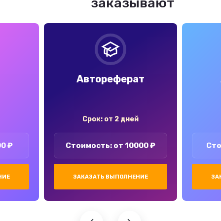
заказывают
Автореферат
Срок: от 2 дней
00 ₽
Стоимость: от 10000 ₽
Сто
НИЕ
ЗАКАЗАТЬ ВЫПОЛНЕНИЕ
ЗА