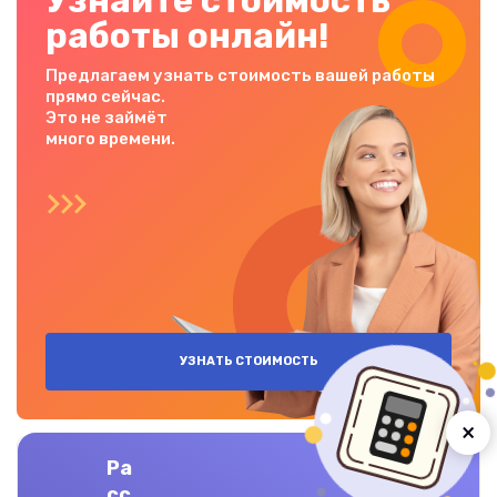
Узнайте стоимость
работы онлайн!
Предлагаем узнать стоимость вашей работы
прямо сейчас.
Это не займёт
много времени.
УЗНАТЬ СТОИМОСТЬ
×
Ра
Наши гарантии:
сс